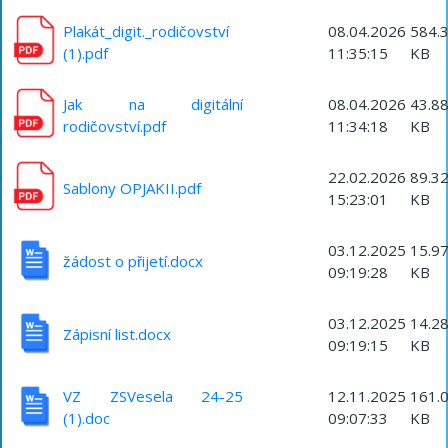
Plakát_digit._rodičovství
08.04.2026
584.
(1).pdf
11:35:15
KB
Jak na digitální
08.04.2026
43.8
rodičovství.pdf
11:34:18
KB
22.02.2026
89.3
Sablony OPJAKII.pdf
15:23:01
KB
03.12.2025
15.9
žádost o přijetí.docx
09:19:28
KB
03.12.2025
14.2
Zápisní list.docx
09:19:15
KB
VZ ZSVesela 24-25
12.11.2025
161.
(1).doc
09:07:33
KB