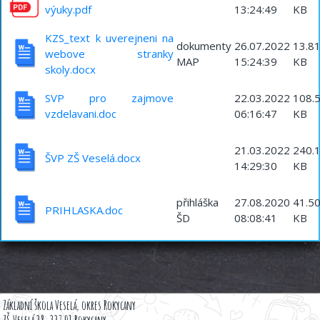
výuky.pdf
13:24:49
KB
KZS_text k uverejneni na
dokumenty
26.07.2022
13.8
webove stranky
MAP
15:24:39
KB
skoly.docx
SVP pro zajmove
22.03.2022
108.
vzdelavani.doc
06:16:47
KB
21.03.2022
240.
ŠVP ZŠ Veselá.docx
14:29:30
KB
přihláška
27.08.2020
41.5
PRIHLASKA.doc
ŠD
08:08:41
KB
Základní škola Veselá, okres Rokycany
ZŠ Veselá 38, 337 01 Rokycany