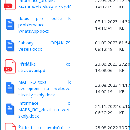
Informace_projekt
22.04.2024
124.
MAP4_web_skoly_KZS.pdf
14:02:19
KB
dopis pro rodiče k
05.11.2023
14.3
problematice
14:10:41
KB
WhatsApp.docx
Sablony OPJAK_ZS
01.09.2023
81.5
Vesela.docx
09:13:49
KB
Přihláška ke
23.08.2023
272.
stravování.pdf
14:08:06
KB
MAP_RO_text k
23.08.2023
14.1
uverejneni na webove
14:00:19
KB
stranky skoly.docx
Informace o
21.11.2022
65.1
MAP3_RO_vlozit na web
06:32:29
KB
skoly.docx
Žádost o uvolnění z
23.08.2022
30.7