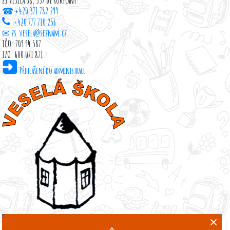
☎ +420 371 782 299
+420 777 710 256
✉ zs.vesela@seznam.cz
IČO: 709 94 587
IZO: 600 071 871
Přihlášení do administrace