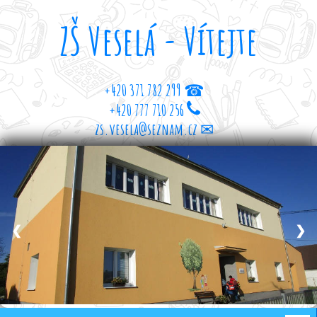
ZŠ Veselá - Vítejte
+420 371 782 299 ☎
+420 777 710 256
zs.vesela@seznam.cz ✉
❮
❯