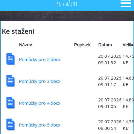
Ke stažení
asfdasfdaf
Ke stažení
Název
Popisek
Datum
Velik
20.07.2026
14.7
Pomůcky pro 2.docx
09:01:32
KB
20.07.2026
14.6
Pomůcky pro 3.docx
09:01:17
KB
20.07.2026
14.8
Pomůcky pro 4.docx
09:01:06
KB
20.07.2026
14.7
Pomůcky pro 5.docx
09:00:54
KB