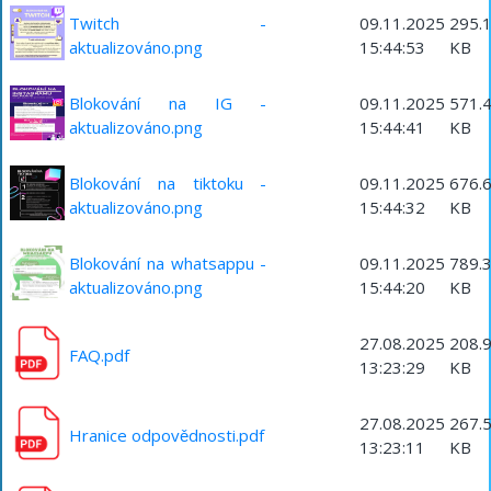
Twitch -
09.11.2025
295.
aktualizováno.png
15:44:53
KB
Blokování na IG -
09.11.2025
571.
aktualizováno.png
15:44:41
KB
Blokování na tiktoku -
09.11.2025
676.
aktualizováno.png
15:44:32
KB
Blokování na whatsappu -
09.11.2025
789.
aktualizováno.png
15:44:20
KB
27.08.2025
208.
FAQ.pdf
13:23:29
KB
27.08.2025
267.
Hranice odpovědnosti.pdf
13:23:11
KB