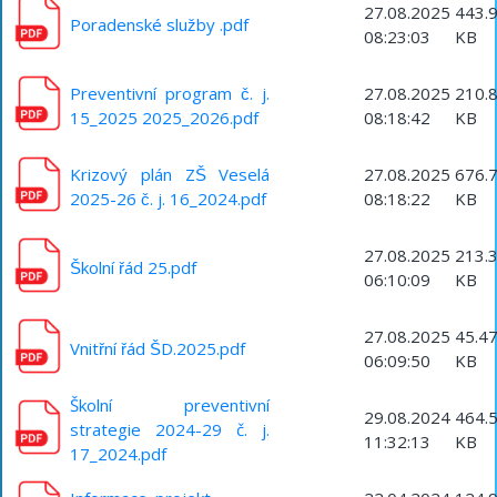
27.08.2025
443.
Poradenské služby .pdf
08:23:03
KB
Preventivní program č. j.
27.08.2025
210.
15_2025 2025_2026.pdf
08:18:42
KB
Krizový plán ZŠ Veselá
27.08.2025
676.
2025-26 č. j. 16_2024.pdf
08:18:22
KB
27.08.2025
213.
Školní řád 25.pdf
06:10:09
KB
27.08.2025
45.4
Vnitřní řád ŠD.2025.pdf
06:09:50
KB
Školní preventivní
29.08.2024
464.
strategie 2024-29 č. j.
11:32:13
KB
17_2024.pdf